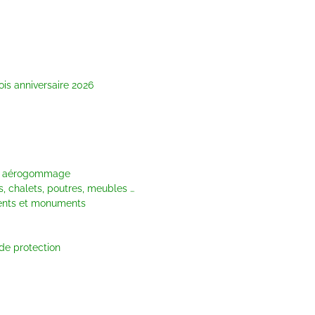
ois anniversaire 2026
ar aérogommage
 chalets, poutres, meubles …
nts et monuments
de protection