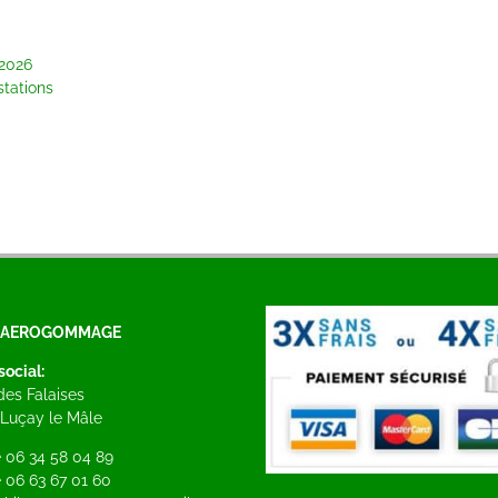
 2026
tations
S AEROGOMMAGE
social:
 des Falaises
Luçay le Mâle
 06 34 58 04 89
 06 63 67 01 60