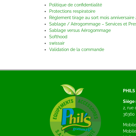
Politique de confidentialité
Protections respiratoire
Règlement tirage au sort mois anniversaire
Sablage / Aérogommage – Services et Pres
Sablage versus Aérogommage
Softhood
swissair
Validation de la commande
PHIL
Siège 
2, rue
36360 
Mobile
Mobile