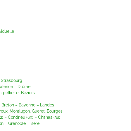
viduelle
t Strasbourg
 Valence – Drôme
ntpellier et Béziers
p Breton – Bayonne – Landes
uroux, Montluçon, Gueret, Bourges
(42) – Condrieu (69) – Chanas (38)
ron – Grenoble – Isère