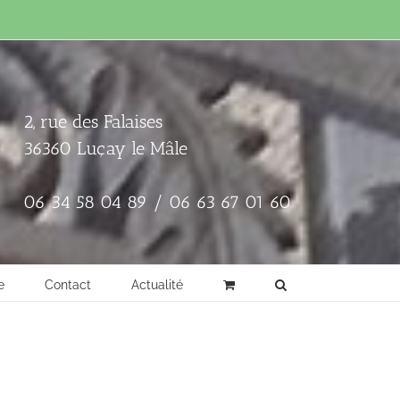
2, rue des Falaises
36360 Luçay le Mâle
06 34 58 04 89 / 06 63 67 01 60
e
Contact
Actualité