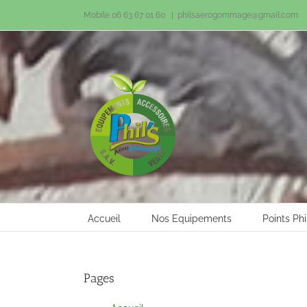
Passer
Mobile 06 63 67 01 60
|
philsaerogommage@gmail.com
au
contenu
Accueil
Nos Equipements
Points Phi
Pages