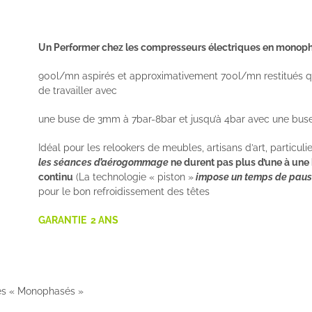
Un Performer chez les compresseurs électriques en monoph
900l/mn aspirés et approximativement 700l/mn restitués q
de travailler avec
une buse de 3mm à 7bar-8bar et jusqu’à 4bar avec une bu
Idéal pour les relookers de meubles, artisans d’art, particul
les séances d’aérogommage
ne durent pas plus d’une à une 
continu
(La technologie « piston »
impose un temps de paus
pour le bon refroidissement des têtes
GARANTIE 2 ANS
des « Monophasés »