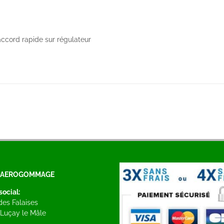
raccord rapide sur régulateur
S AEROGOMMAGE
social:
 des Falaises
Luçay le Mâle