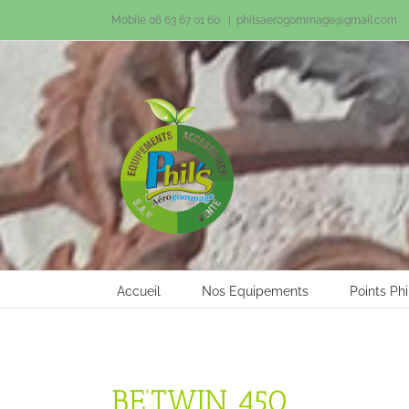
Passer
Mobile 06 63 67 01 60
|
philsaerogommage@gmail.com
au
contenu
Accueil
Nos Equipements
Points Phi
BE’TWIN 450