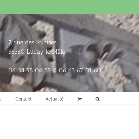
2, rue des Falaises
36360 Luçay le Mâle
06 34 58 04 89 / 06 63 67 01 60
e
Contact
Actualité