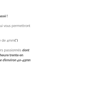
asé !
ui vous permettront
se de 4mm
(*)
iers passionnés
dont
heure trente en
e d’environ 40-45mn