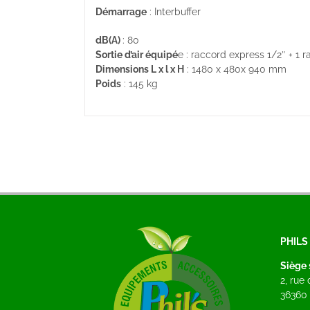
Démarrage
: Interbuffer
dB(A)
: 80
Sortie d’air équipé
e : raccord express 1/2″ + 1 
Dimensions L x l x H
: 1480 x 480x 940 mm
Poids
: 145 kg
PHIL
Siège 
2, rue
36360 