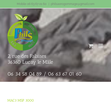
Passer
Mobile 06 63 67 01 60
|
philsaerogommage@gmail.com
au
contenu
2, rue des Falaises
36360 Luçay le Mâle
06 34 58 04 89 / 06 63 67 01 60
MAC3 MSP 3000