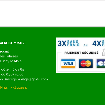
S AEROGOMMAGE
social:
 des Falaises
Luçay le Mâle
 06 34 58 04 89
 06 63 67 01 60
: philsaerogommage@gmail.com
Phil’s –> cliquez ici