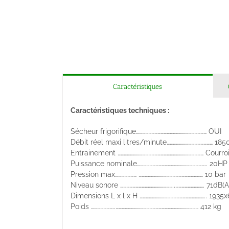
Caractéristiques
Caractéristiques techniques :
Sécheur frigorifique…………………………………………………………… OUI
Débit réel maxi litres/minute……………………………………… 18
Entrainement ………………………………………………………………………… Courro
Puissance nominale………………………………………………………….. 20HP
Pression max………………… ……………………………………………………… 10 bar
Niveau sonore ……………………………………………..………………………. 71dB(A
Dimensions L x l x H ……………………………………………………….. 1935
Poids …………………..……………………………………………………………………… 412 kg