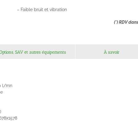
– Faible bruit et vibration
(*) RDV dans la rubrique Conse
Options, SAV et autres équipements
À savoir
50 l/mn
ie
)
x678x1578