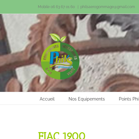
Passer
Mobile 06 63 67 01 60
|
philsaerogommage@gmail.com
au
contenu
Accueil
Nos Equipements
Points Phi
FIAC 1900