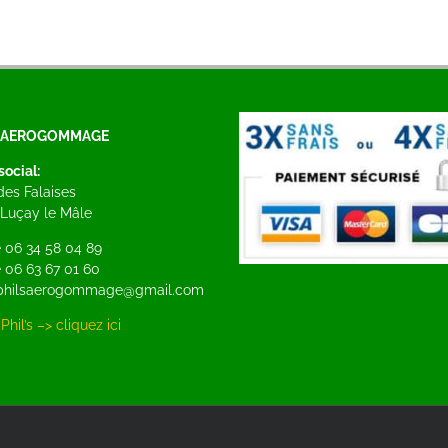
S AEROGOMMAGE
social:
 des Falaises
Luçay le Mâle
 06 34 58 04 89
 06 63 67 01 60
: philsaerogommage@gmail.com
Phil’s –> cliquez ici