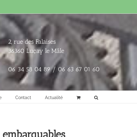
2, rue des Falaises
36360 Luçay le Mâle
06 34 58 04 89 / 06 63 67 01 60
e
Contact
Actualité
u embarquables