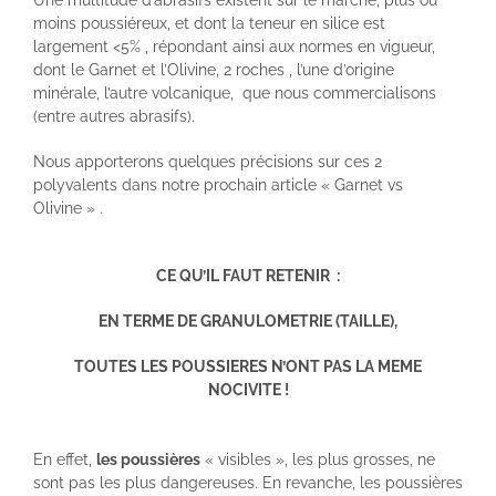
Une multitude d’abrasifs existent sur le marché, plus ou
moins poussiéreux, et dont la teneur en silice est
largement <5% , répondant ainsi aux normes en vigueur,
dont le Garnet et l’Olivine, 2 roches , l’une d’origine
minérale, l’autre volcanique, que nous commercialisons
(entre autres abrasifs).
Nous apporterons quelques précisions sur ces 2
polyvalents dans notre prochain article « Garnet vs
Olivine » .
CE QU’IL FAUT RETENIR :
EN TERME DE GRANULOMETRIE (TAILLE),
TOUTES LES POUSSIERES N’ONT PAS LA MEME
NOCIVITE !
En effet,
les poussières
« visibles », les plus grosses, ne
sont pas les plus dangereuses. En revanche, les poussières