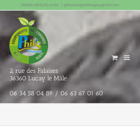
Passer
Mobile 06 63 67 01 60
|
philsaerogommage@gmail.com
au
contenu
2, rue des Falaises
36360 Luçay le Mâle
06 34 58 04 89 / 06 63 67 01 60